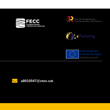

a8010547@xtec.cat