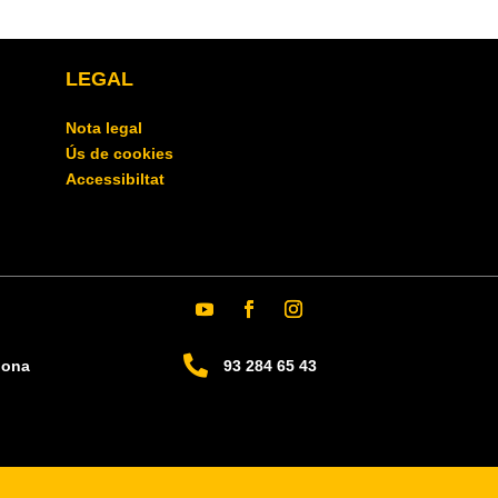
LEGAL
Nota legal
Ús de cookies
Accessibiltat

lona
93 284 65 43