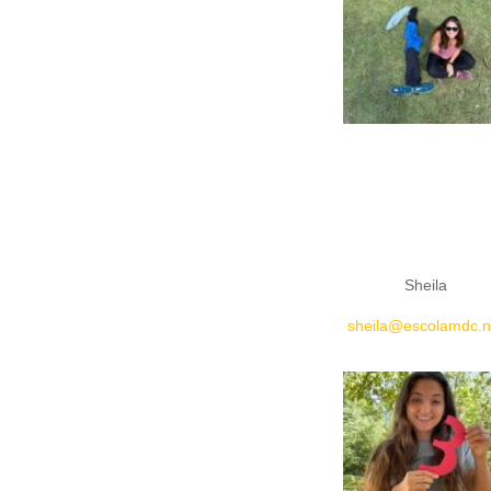
Title
Sheila
sheila@escolamdc.n