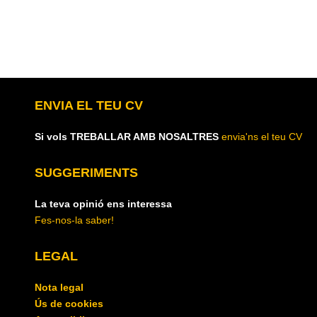
ENVIA EL TEU CV
Si vols TREBALLAR AMB NOSALTRES
envia'ns el teu CV
SUGGERIMENTS
La teva opinió ens interessa
Fes-nos-la saber!
LEGAL
Nota legal
Ús de cookies