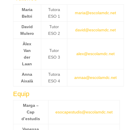
Maria
Tutora
maria@escolamdc.net
Beltri
ESO 1
David
Tutor
david@escolamdc.net
Mulero
ESO 2
Àlex
Van
Tutor
alex@escolamdc.net
der
ESO 3
Laan
Anna
Tutora
annaa@escolamdc.net
Aixalà
ESO 4
Equip
Marga –
Cap
esocapestudis@escolamdc.net
d’estudis
Vanessa