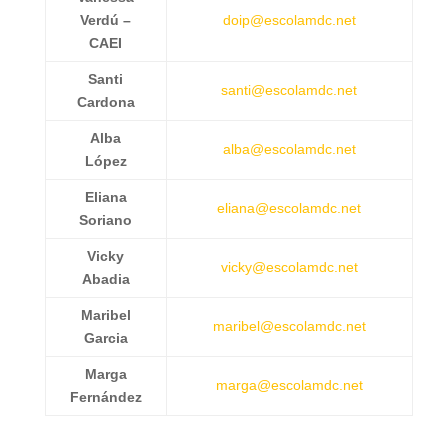
Verdú –
doip@escolamdc.net
CAEI
Santi
santi@escolamdc.net
Cardona
Alba
alba@escolamdc.net
López
Eliana
eliana@escolamdc.net
Soriano
Vicky
vicky@escolamdc.net
Abadia
Maribel
maribel@escolamdc.net
Garcia
Marga
marga@escolamdc.net
Fernández