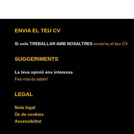
ENVIA EL TEU CV
Si vols TREBALLAR AMB NOSALTRES
envia'ns el teu CV
SUGGERIMENTS
La teva opinió ens interessa
Fes-nos-la saber!
LEGAL
Nota legal
Ús de cookies
Accessibiltat