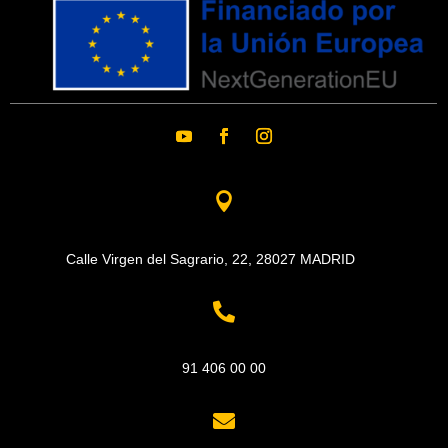

Calle Virgen del Sagrario, 22,
28027 MADRID

91 406 00 00
