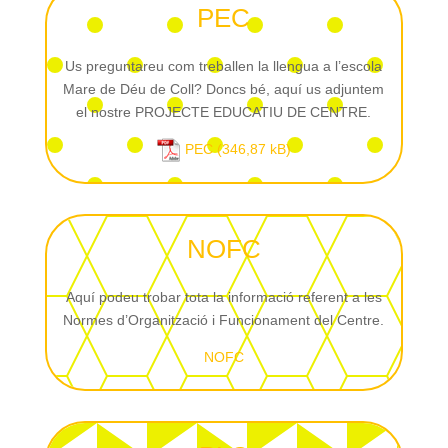
PEC
Us preguntareu com treballen la llengua a l’escola
Mare de Déu de Coll? Doncs bé, aquí us adjuntem
el nostre PROJECTE EDUCATIU DE CENTRE.
PEC
NOFC
Aquí podeu trobar tota la informació referent a les
Normes d’Organització i Funcionament del Centre.
NOFC