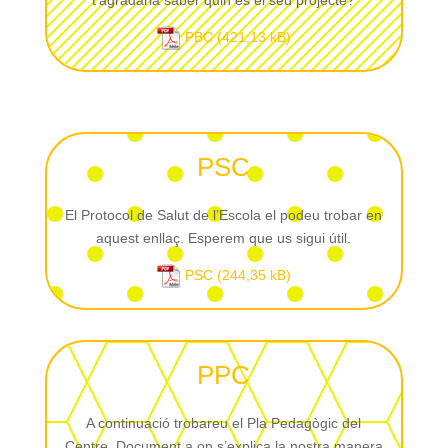
t’agradaria saber quin és el seu projecte?
PBC
PSC
El Protocol de Salut de l’Escola el podeu trobar en
aquest enllaç. Esperem que us sigui útil.
PSC
PPC
A continuació trobareu el Pla Pedagògic del
Centre. Document a on s’explica la nostra manera