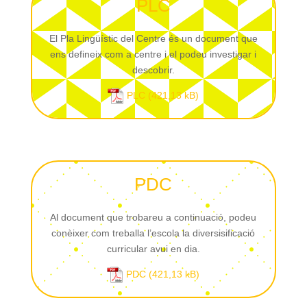
PLC
El Pla Lingüístic del Centre és un document que
ens defineix com a centre i el podeu investigar i
descobrir.
PLC
PDC
Al document que trobareu a continuació, podeu
conèixer com treballa l’escola la diversisificació
curricular avui en dia.
PDC