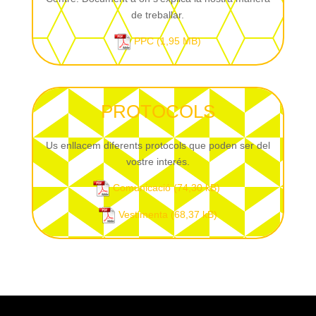
de treballar.
PPC
PROTOCOLS
Us enllacem diferents protocols que poden ser del
vostre interés.
Comunicació
Vestimenta