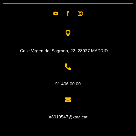

Calle Virgen del Sagrario, 22,
28027 MADRID

91 406 00 00

a8010547@xtec.cat