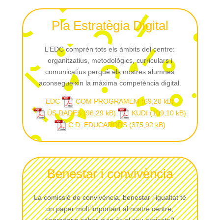
Pla Estratègia Digital
L’EDC comprèn tots els àmbits del centre:
organitzatius, metodològics, curriculars i
comunicatius perquè els nostres alumnes
aconsegueixin la màxima competència digital.
EDC
COM PROGRAMEM
ÚS DADES
KUDI
C.D. EDUCADORS
Benestar i convivència
La comissió de convivència, benestar i igualtat té
un paper molt important al nostre centre,