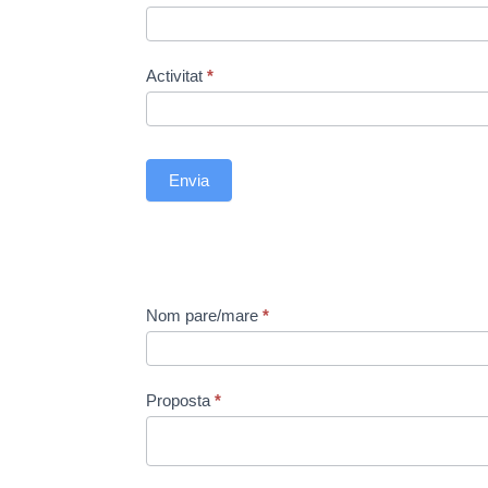
Activitat
Activitat
*
Envia
Escola
Nom pare/mare
*
de
families
-
Proposta
*
Propostes