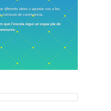
r diferents idees o apuntar-vos a les
a comissió de convivència.
m que l’escola sigui un espai ple de
omriures.