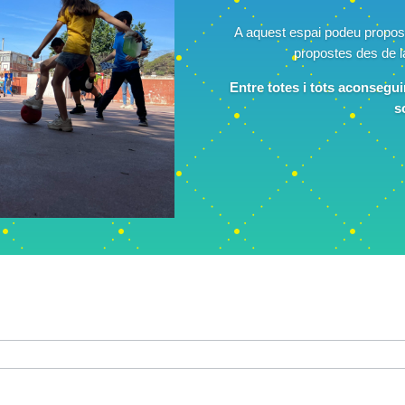
A aquest espai podeu proposa
propostes des de l
Entre totes i tots aconsegui
s