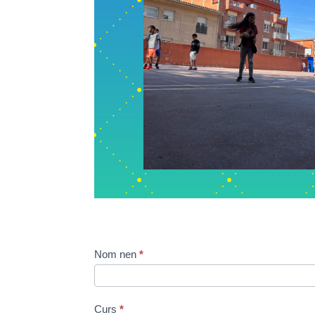
Escola
Nom nen
*
de
families
-
Curs
*