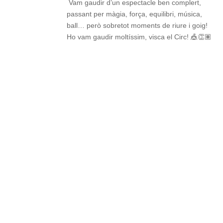
Vam gaudir d’un espectacle ben complert,
passant per màgia, força, equilibri, música,
ball… però sobretot moments de riure i goig!
Ho vam gaudir moltíssim, visca el Circ! 🎪👏🏽