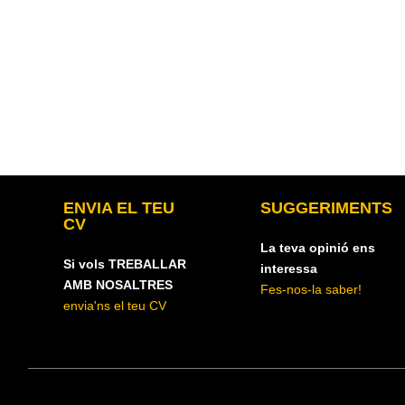
ENVIA EL TEU
SUGGERIMENTS
CV
La teva opinió ens
Si vols TREBALLAR
interessa
AMB NOSALTRES
Fes-nos-la saber!
envia'ns el teu CV