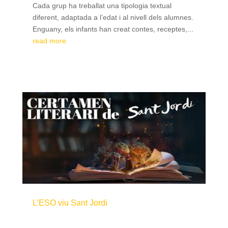
Cada grup ha treballat una tipologia textual
diferent, adaptada a l’edat i al nivell dels alumnes.
Enguany, els infants han creat contes, receptes,...
read more
L’ESO viu Sant Jordi