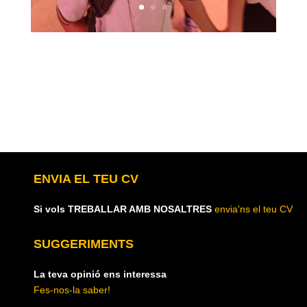
ENVIA EL TEU CV
Si vols TREBALLAR AMB NOSALTRES
envia'ns el teu CV
SUGGERIMENTS
La teva opinió ens interessa
Fes-nos-la saber!