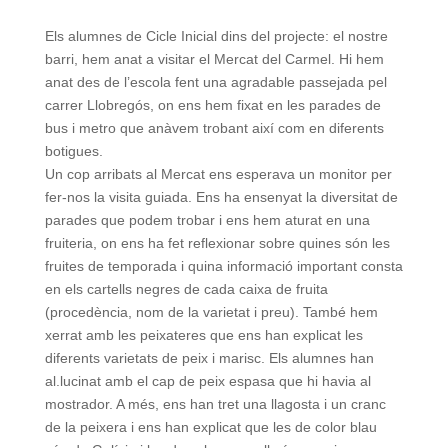
Els alumnes de Cicle Inicial dins del projecte: el nostre
barri, hem anat a visitar el Mercat del Carmel. Hi hem
anat des de l’escola fent una agradable passejada pel
carrer Llobregós, on ens hem fixat en les parades de
bus i metro que anàvem trobant així com en diferents
botigues.
Un cop arribats al Mercat ens esperava un monitor per
fer-nos la visita guiada. Ens ha ensenyat la diversitat de
parades que podem trobar i ens hem aturat en una
fruiteria, on ens ha fet reflexionar sobre quines són les
fruites de temporada i quina informació important consta
en els cartells negres de cada caixa de fruita
(procedència, nom de la varietat i preu). També hem
xerrat amb les peixateres que ens han explicat les
diferents varietats de peix i marisc. Els alumnes han
al.lucinat amb el cap de peix espasa que hi havia al
mostrador. A més, ens han tret una llagosta i un cranc
de la peixera i ens han explicat que les de color blau