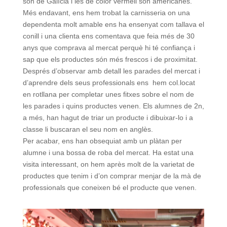
són de Galícia i les de color vermell són americanes.
Més endavant, ens hem trobat la carnisseria on una
dependenta molt amable ens ha ensenyat com tallava el
conill i una clienta ens comentava que feia més de 30
anys que comprava al mercat perquè hi té confiança i
sap que els productes són més frescos i de proximitat.
Després d’observar amb detall les parades del mercat i
d’aprendre dels seus professionals ens hem col.locat
en rotllana per completar unes fitxes sobre el nom de
les parades i quins productes venen. Els alumnes de 2n,
a més, han hagut de triar un producte i dibuixar-lo i a
classe li buscaran el seu nom en anglès.
Per acabar, ens han obsequiat amb un plàtan per
alumne i una bossa de roba del mercat. Ha estat una
visita interessant, on hem après molt de la varietat de
productes que tenim i d’on comprar menjar de la mà de
professionals que coneixen bé el producte que venen.